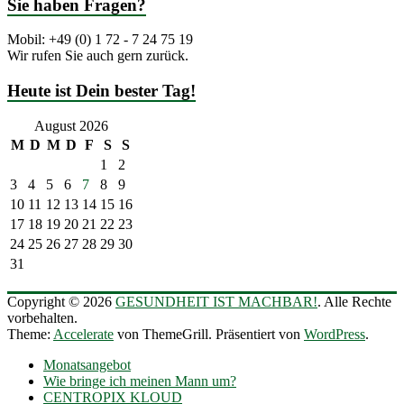
Sie haben Fragen?
Mobil: +49 (0) 1 72 - 7 24 75 19
Wir rufen Sie auch gern zurück.
Heute ist Dein bester Tag!
August 2026
M
D
M
D
F
S
S
1
2
3
4
5
6
7
8
9
10
11
12
13
14
15
16
17
18
19
20
21
22
23
24
25
26
27
28
29
30
31
Copyright © 2026
GESUNDHEIT IST MACHBAR!
. Alle Rechte
vorbehalten.
Theme:
Accelerate
von ThemeGrill. Präsentiert von
WordPress
.
Monatsangebot
Wie bringe ich meinen Mann um?
CENTROPIX KLOUD