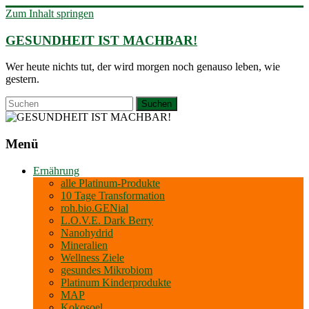
Zum Inhalt springen
GESUNDHEIT IST MACHBAR!
Wer heute nichts tut, der wird morgen noch genauso leben, wie
gestern.
Menü
Ernährung
alle Platinum-Produkte
10 Tage Transformation
roh.bio.GENial
L.O.V.E. Dark Berry
Nanohydrid
Mineralien
Wellness Ziele
gesundes Mikrobiom
Platinum Kinderprodukte
MAP
Kokosoel