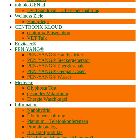
roh.bio.GENial
Dvid Sandoval – Überlebensnahrung
Wellness Ziele
Hautpflege
CENTROPIX KLOUD
centropix Präsentation
VET Talk
Revitaler®
PEN-YANG®
PEN-YANG® Handysticker
PEN-YANG® Steckergenerator
PEN-YANG® Energieschale
PEN-YANG® Geopat-Dosen
PEN-YANG® Wasser
Medivere
Glyphosat Test
gesundes Mikrobiom
Energie Waschkugel
Information
Nanohydrid
Überlebensnahrung
Platinum – Telefonkonferenzen
Produktkatalog
Bio Hanf­produkte
Wie bringe ich meinen Mann um?