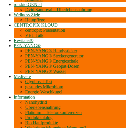
roh.bio.GENial
Dvid Sandoval – Überlebensnahrung
Wellness Ziele
Hautpflege
CENTROPIX KLOUD
centropix Präsentation
VET Talk
Revitaler®
PEN-YANG®
PEN-YANG® Handysticker
PEN-YANG® Steckergenerator
PEN-YANG® Energieschale
PEN-YANG® Geopat-Dosen
PEN-YANG® Wasser
Medivere
Glyphosat Test
gesundes Mikrobiom
Energie Waschkugel
Information
Nanohydrid
Überlebensnahrung
Platinum – Telefonkonferenzen
Produktkatalog
Bio Hanf­produkte
Wie bringe ich meinen Mann um?