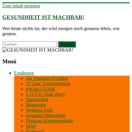
Zum Inhalt springen
GESUNDHEIT IST MACHBAR!
Wer heute nichts tut, der wird morgen noch genauso leben, wie
gestern.
Menü
Ernährung
alle Platinum-Produkte
10 Tage Transformation
roh.bio.GENial
L.O.V.E. Dark Berry
Nanohydrid
Mineralien
Wellness Ziele
gesundes Mikrobiom
Platinum Kinderprodukte
MAP
Kokosoel