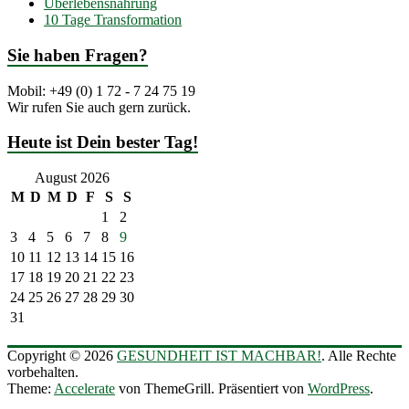
Überlebensnahrung
10 Tage Transformation
Sie haben Fragen?
Mobil: +49 (0) 1 72 - 7 24 75 19
Wir rufen Sie auch gern zurück.
Heute ist Dein bester Tag!
August 2026
M
D
M
D
F
S
S
1
2
3
4
5
6
7
8
9
10
11
12
13
14
15
16
17
18
19
20
21
22
23
24
25
26
27
28
29
30
31
Copyright © 2026
GESUNDHEIT IST MACHBAR!
. Alle Rechte
vorbehalten.
Theme:
Accelerate
von ThemeGrill. Präsentiert von
WordPress
.