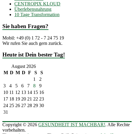
CENTROPIX KLOUD
Überlebensnahrung
10 Tage Transformation
Sie haben Fragen?
Mobil: +49 (0) 1 72 - 7 24 75 19
Wir rufen Sie auch gern zurück.
Heute ist Dein bester Tag!
August 2026
M
D
M
D
F
S
S
1
2
3
4
5
6
7
8
9
10
11
12
13
14
15
16
17
18
19
20
21
22
23
24
25
26
27
28
29
30
31
Copyright © 2026
GESUNDHEIT IST MACHBAR!
. Alle Rechte
vorbehalten.