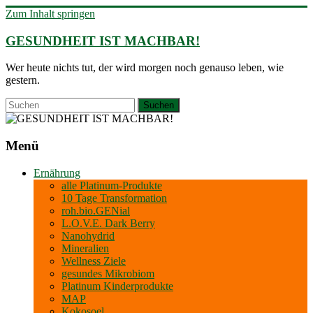
Zum Inhalt springen
GESUNDHEIT IST MACHBAR!
Wer heute nichts tut, der wird morgen noch genauso leben, wie
gestern.
Menü
Ernährung
alle Platinum-Produkte
10 Tage Transformation
roh.bio.GENial
L.O.V.E. Dark Berry
Nanohydrid
Mineralien
Wellness Ziele
gesundes Mikrobiom
Platinum Kinderprodukte
MAP
Kokosoel