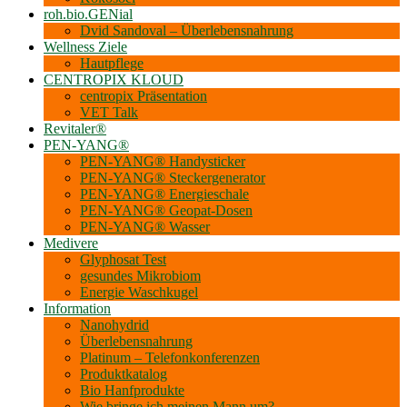
roh.bio.GENial
Dvid Sandoval – Überlebensnahrung
Wellness Ziele
Hautpflege
CENTROPIX KLOUD
centropix Präsentation
VET Talk
Revitaler®
PEN-YANG®
PEN-YANG® Handysticker
PEN-YANG® Steckergenerator
PEN-YANG® Energieschale
PEN-YANG® Geopat-Dosen
PEN-YANG® Wasser
Medivere
Glyphosat Test
gesundes Mikrobiom
Energie Waschkugel
Information
Nanohydrid
Überlebensnahrung
Platinum – Telefonkonferenzen
Produktkatalog
Bio Hanf­produkte
Wie bringe ich meinen Mann um?