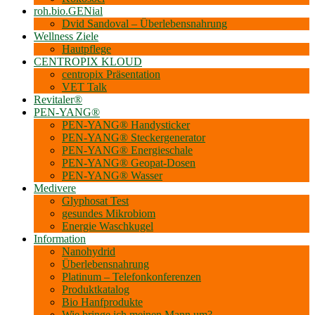
roh.bio.GENial
Dvid Sandoval – Überlebensnahrung
Wellness Ziele
Hautpflege
CENTROPIX KLOUD
centropix Präsentation
VET Talk
Revitaler®
PEN-YANG®
PEN-YANG® Handysticker
PEN-YANG® Steckergenerator
PEN-YANG® Energieschale
PEN-YANG® Geopat-Dosen
PEN-YANG® Wasser
Medivere
Glyphosat Test
gesundes Mikrobiom
Energie Waschkugel
Information
Nanohydrid
Überlebensnahrung
Platinum – Telefonkonferenzen
Produktkatalog
Bio Hanf­produkte
Wie bringe ich meinen Mann um?