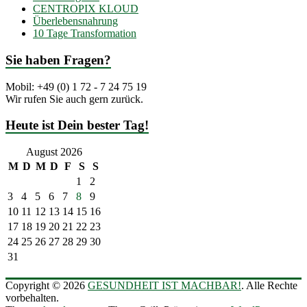
CENTROPIX KLOUD
Überlebensnahrung
10 Tage Transformation
Sie haben Fragen?
Mobil: +49 (0) 1 72 - 7 24 75 19
Wir rufen Sie auch gern zurück.
Heute ist Dein bester Tag!
August 2026
M
D
M
D
F
S
S
1
2
3
4
5
6
7
8
9
10
11
12
13
14
15
16
17
18
19
20
21
22
23
24
25
26
27
28
29
30
31
Copyright © 2026
GESUNDHEIT IST MACHBAR!
. Alle Rechte
vorbehalten.