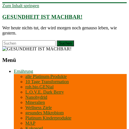
Zum Inhalt springen
GESUNDHEIT IST MACHBAR!
Wer heute nichts tut, der wird morgen noch genauso leben, wie
gestern.
Menü
Ernährung
alle Platinum-Produkte
10 Tage Transformation
roh.bio.GENial
L.O.V.E. Dark Berry
Nanohydrid
Mineralien
Wellness Ziele
gesundes Mikrobiom
Platinum Kinderprodukte
MAP
Kokosoel