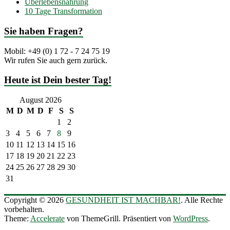
Überlebensnahrung
10 Tage Transformation
Sie haben Fragen?
Mobil: +49 (0) 1 72 - 7 24 75 19
Wir rufen Sie auch gern zurück.
Heute ist Dein bester Tag!
August 2026
M
D
M
D
F
S
S
1
2
3
4
5
6
7
8
9
10
11
12
13
14
15
16
17
18
19
20
21
22
23
24
25
26
27
28
29
30
31
Copyright © 2026
GESUNDHEIT IST MACHBAR!
. Alle Rechte
vorbehalten.
Theme:
Accelerate
von ThemeGrill. Präsentiert von
WordPress
.