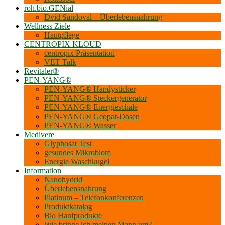
roh.bio.GENial
Dvid Sandoval – Überlebensnahrung
Wellness Ziele
Hautpflege
CENTROPIX KLOUD
centropix Präsentation
VET Talk
Revitaler®
PEN-YANG®
PEN-YANG® Handysticker
PEN-YANG® Steckergenerator
PEN-YANG® Energieschale
PEN-YANG® Geopat-Dosen
PEN-YANG® Wasser
Medivere
Glyphosat Test
gesundes Mikrobiom
Energie Waschkugel
Information
Nanohydrid
Überlebensnahrung
Platinum – Telefonkonferenzen
Produktkatalog
Bio Hanf­produkte
Wie bringe ich meinen Mann um?