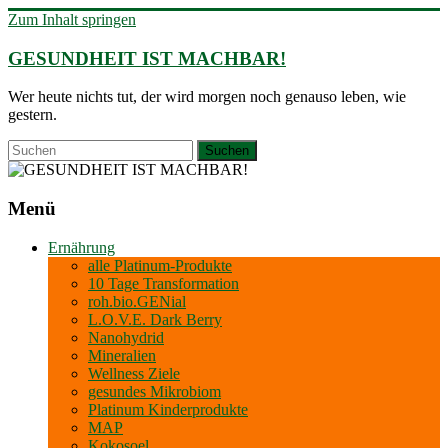
Zum Inhalt springen
GESUNDHEIT IST MACHBAR!
Wer heute nichts tut, der wird morgen noch genauso leben, wie
gestern.
Menü
Ernährung
alle Platinum-Produkte
10 Tage Transformation
roh.bio.GENial
L.O.V.E. Dark Berry
Nanohydrid
Mineralien
Wellness Ziele
gesundes Mikrobiom
Platinum Kinderprodukte
MAP
Kokosoel